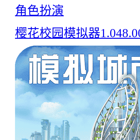
角色扮演
樱花校园模拟器1.048.