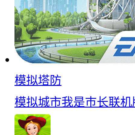
模拟塔防
模拟城市我是巿长联机