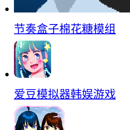
节奏盒子棉花糖模组
爱豆模拟器韩娱游戏