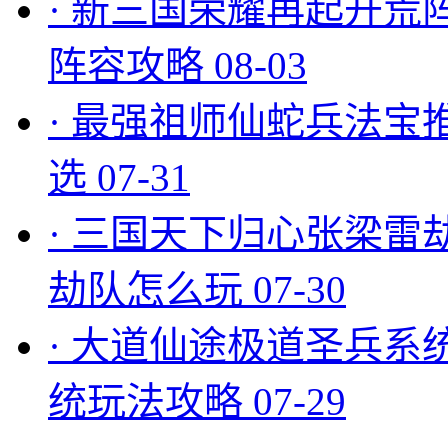
·
新三国荣耀再起开荒
阵容攻略
08-03
·
最强祖师仙蛇兵法宝
选
07-31
·
三国天下归心张梁雷
劫队怎么玩
07-30
·
大道仙途极道圣兵系
统玩法攻略
07-29