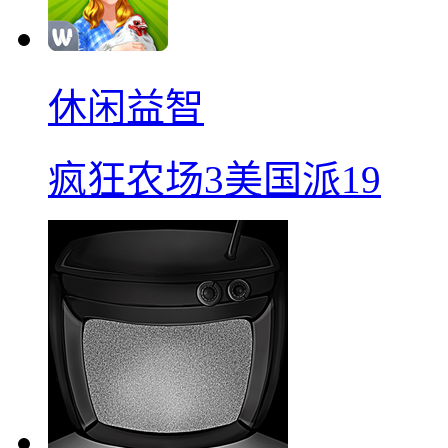
休闲益智
疯狂农场3美国派19