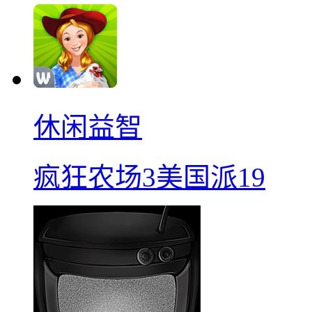
休闲益智
疯狂农场3美国派19