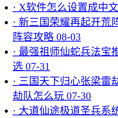
·
X软件怎么设置成中文
·
新三国荣耀再起开荒
阵容攻略
08-03
·
最强祖师仙蛇兵法宝
选
07-31
·
三国天下归心张梁雷
劫队怎么玩
07-30
·
大道仙途极道圣兵系