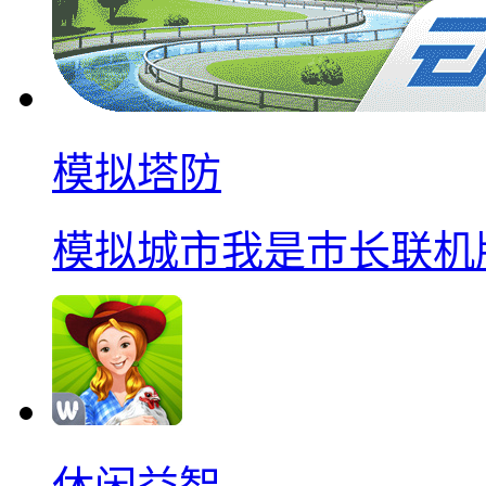
模拟塔防
模拟城市我是巿长联机