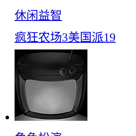
休闲益智
疯狂农场3美国派19