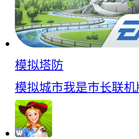
模拟塔防
模拟城市我是巿长联机