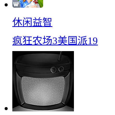
休闲益智
疯狂农场3美国派19