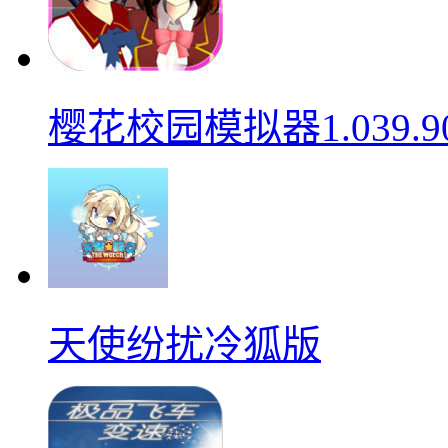
樱花校园模拟器1.039.9
天使纷扰冷狐版