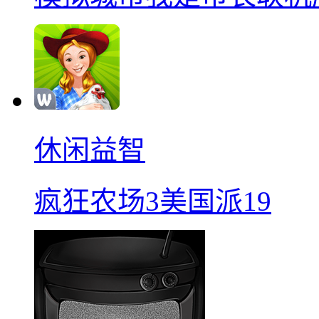
休闲益智
疯狂农场3美国派19