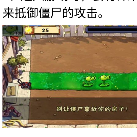
来抵御僵尸的攻击。