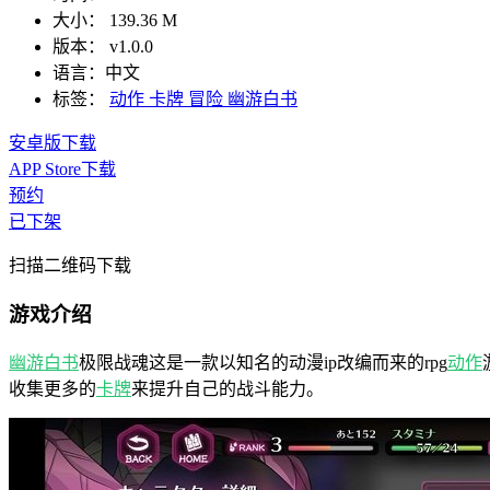
大小：
139.36 M
版本：
v1.0.0
语言：
中文
标签：
动作
卡牌
冒险
幽游白书
安卓版下载
APP Store下载
预约
已下架
扫描二维码下载
游戏介绍
幽游白书
极限战魂这是一款以知名的动漫ip改编而来的rpg
动作
收集更多的
卡牌
来提升自己的战斗能力。