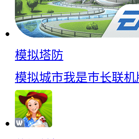
模拟塔防
模拟城市我是巿长联机