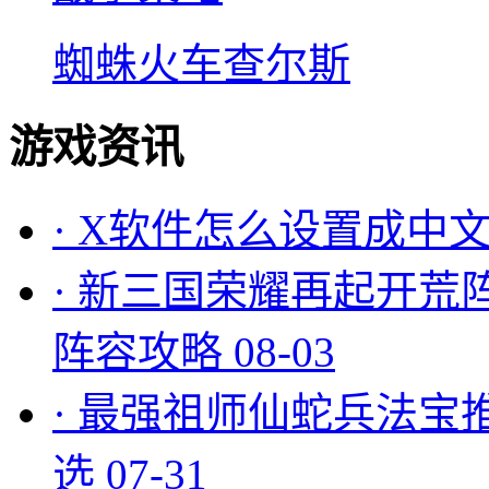
蜘蛛火车查尔斯
游戏资讯
·
X软件怎么设置成中文
·
新三国荣耀再起开荒
阵容攻略
08-03
·
最强祖师仙蛇兵法宝
选
07-31