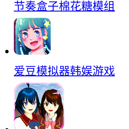
节奏盒子棉花糖模组
爱豆模拟器韩娱游戏