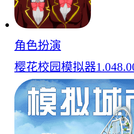
角色扮演
樱花校园模拟器1.048.