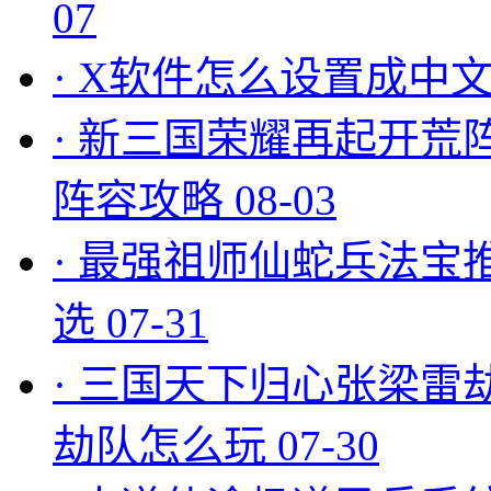
07
·
X软件怎么设置成中文
·
新三国荣耀再起开荒
阵容攻略
08-03
·
最强祖师仙蛇兵法宝
选
07-31
·
三国天下归心张梁雷
劫队怎么玩
07-30