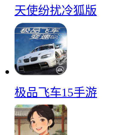
天使纷扰冷狐版
极品飞车15手游