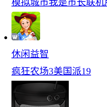
模拟城市我是巿长联机
休闲益智
疯狂农场3美国派19