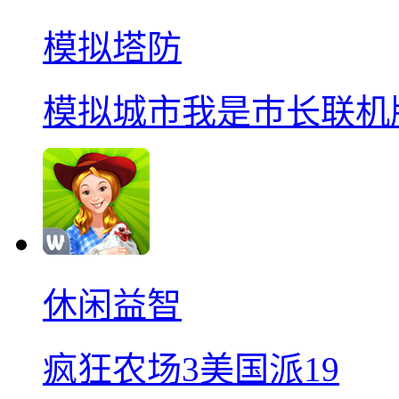
模拟塔防
模拟城市我是巿长联机
休闲益智
疯狂农场3美国派19