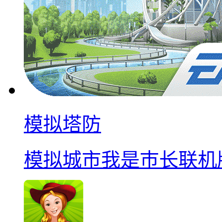
模拟塔防
模拟城市我是巿长联机