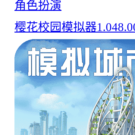
角色扮演
樱花校园模拟器1.048.