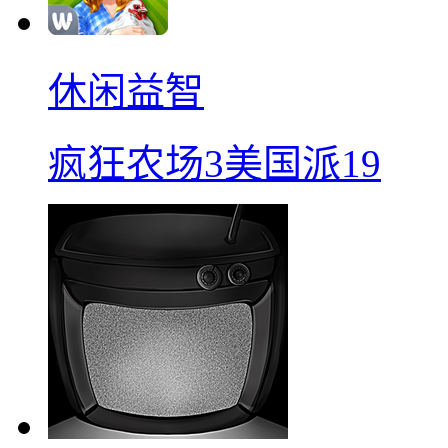
休闲益智
疯狂农场3美国派19