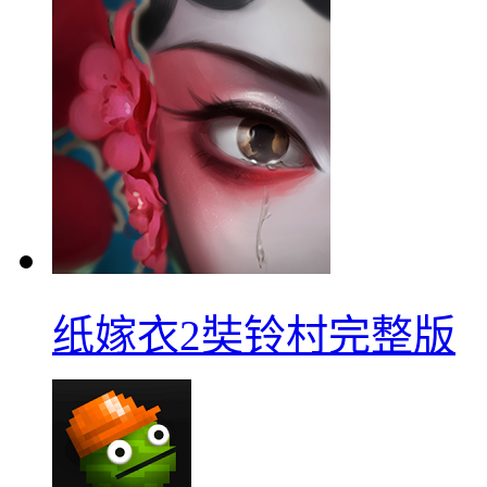
纸嫁衣2奘铃村完整版