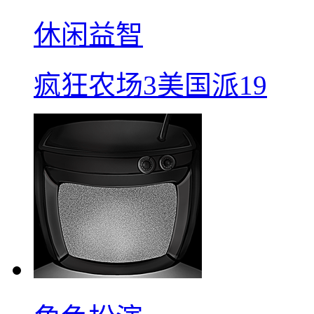
休闲益智
疯狂农场3美国派19