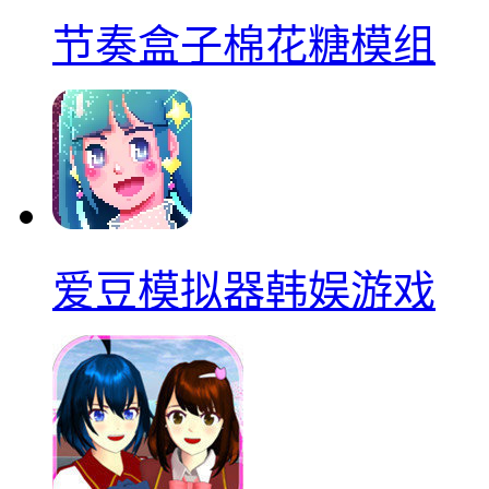
节奏盒子棉花糖模组
爱豆模拟器韩娱游戏