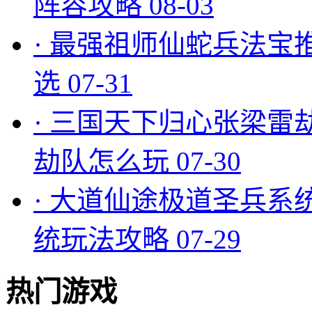
阵容攻略
08-03
·
最强祖师仙蛇兵法宝
选
07-31
·
三国天下归心张梁雷
劫队怎么玩
07-30
·
大道仙途极道圣兵系
统玩法攻略
07-29
热门游戏