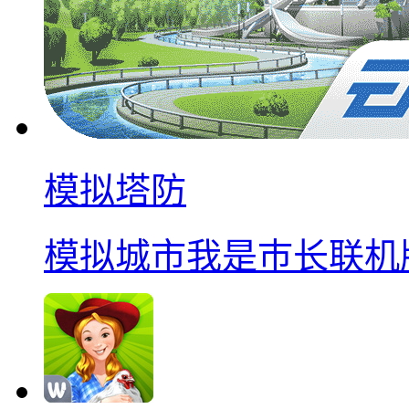
模拟塔防
模拟城市我是巿长联机