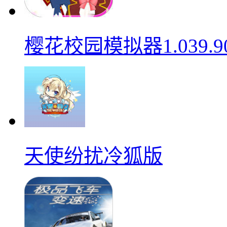
樱花校园模拟器1.039.9
天使纷扰冷狐版