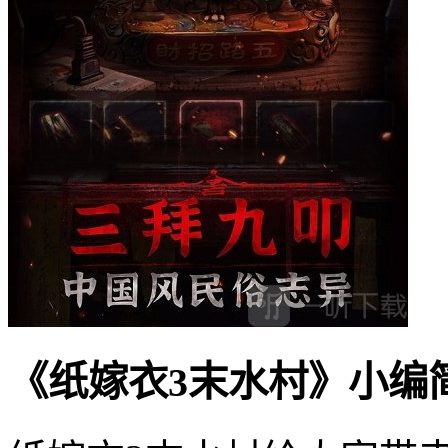
《纸嫁衣3末水村》小编