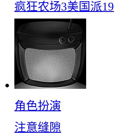
疯狂农场3美国派19
角色扮演
注意缝隙