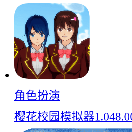
角色扮演
樱花校园模拟器1.048.