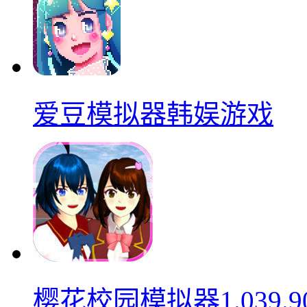
爱豆模拟器韩娱游戏
樱花校园模拟器1.039.9