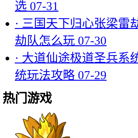
选
07-31
·
三国天下归心张梁雷
劫队怎么玩
07-30
·
大道仙途极道圣兵系
统玩法攻略
07-29
热门游戏