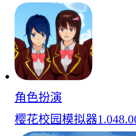
角色扮演
樱花校园模拟器1.048.