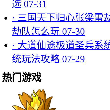
选
07-31
·
三国天下归心张梁雷
劫队怎么玩
07-30
·
大道仙途极道圣兵系
统玩法攻略
07-29
热门游戏