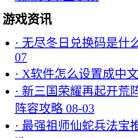
游戏资讯
·
无尽冬日兑换码是什么
07
·
X软件怎么设置成中文
·
新三国荣耀再起开荒
阵容攻略
08-03
·
最强祖师仙蛇兵法宝