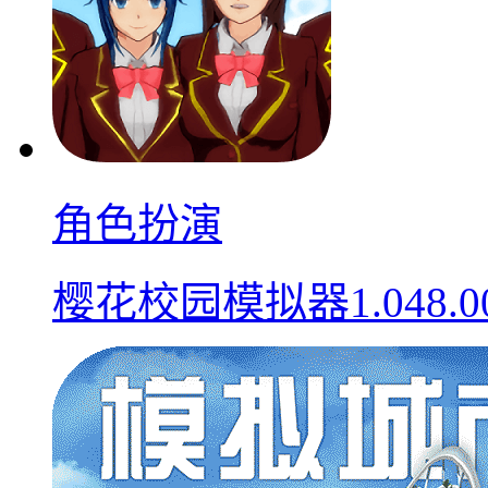
角色扮演
樱花校园模拟器1.048.