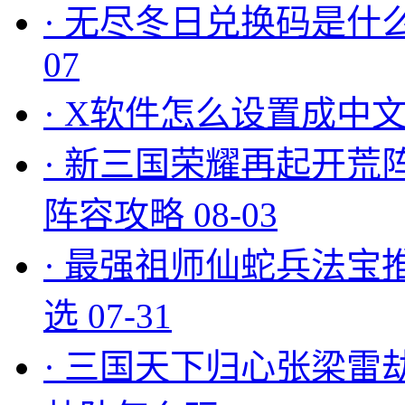
·
无尽冬日兑换码是什么
07
·
X软件怎么设置成中文
·
新三国荣耀再起开荒
阵容攻略
08-03
·
最强祖师仙蛇兵法宝
选
07-31
·
三国天下归心张梁雷