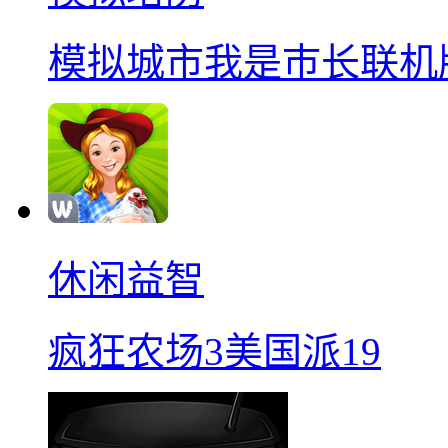
模拟城市我是巿长联机
休闲益智
疯狂农场3美国派19