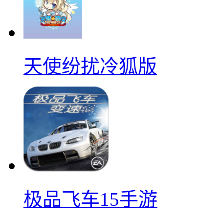
天使纷扰冷狐版
极品飞车15手游