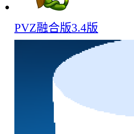
PVZ融合版3.4版