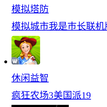
模拟塔防
模拟城市我是巿长联机
休闲益智
疯狂农场3美国派19