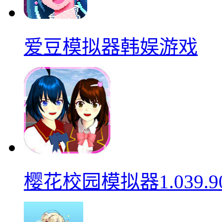
爱豆模拟器韩娱游戏
樱花校园模拟器1.039.9