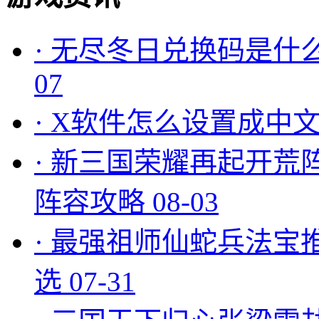
·
无尽冬日兑换码是什么
07
·
X软件怎么设置成中文
·
新三国荣耀再起开荒
阵容攻略
08-03
·
最强祖师仙蛇兵法宝
选
07-31