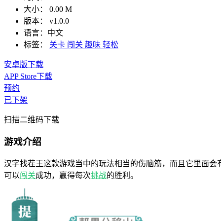
大小：
0.00 M
版本：
v1.0.0
语言：
中文
标签：
关卡
闯关
趣味
轻松
安卓版下载
APP Store下载
预约
已下架
扫描二维码下载
游戏介绍
汉字找茬王这款游戏当中的玩法相当的伤脑筋，而且它里面会
可以
闯关
成功，赢得每次
挑战
的胜利。