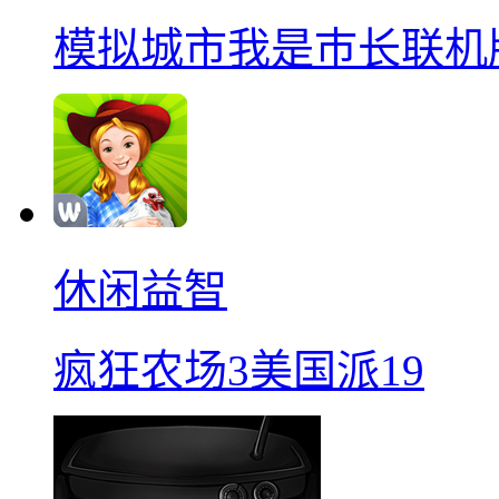
模拟城市我是巿长联机
休闲益智
疯狂农场3美国派19