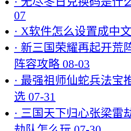
·
无尽冬日兑换码是什么
07
·
X软件怎么设置成中文
·
新三国荣耀再起开荒
阵容攻略
08-03
·
最强祖师仙蛇兵法宝
选
07-31
·
三国天下归心张梁雷
劫队怎么玩
07-30