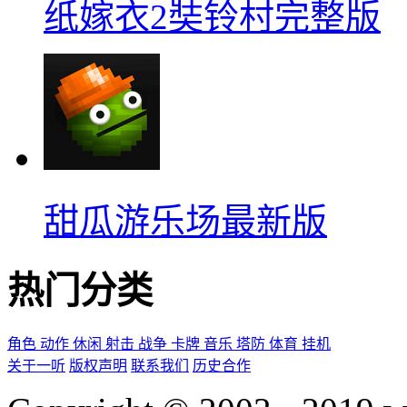
纸嫁衣2奘铃村完整版
甜瓜游乐场最新版
热门分类
角色
动作
休闲
射击
战争
卡牌
音乐
塔防
体育
挂机
关于一听
版权声明
联系我们
历史合作