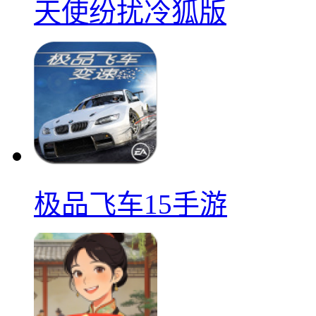
天使纷扰冷狐版
极品飞车15手游