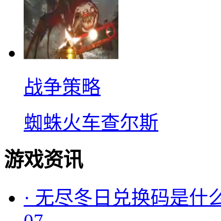
战争策略
蜘蛛火车查尔斯
游戏资讯
·
无尽冬日兑换码是什么
07