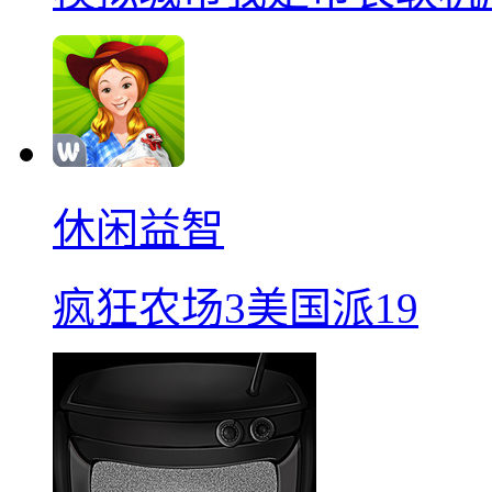
休闲益智
疯狂农场3美国派19