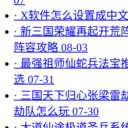
·
X软件怎么设置成中文
·
新三国荣耀再起开荒
阵容攻略
08-03
·
最强祖师仙蛇兵法宝
选
07-31
·
三国天下归心张梁雷
劫队怎么玩
07-30
·
大道仙途极道圣兵系