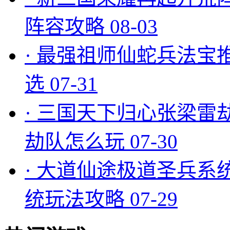
阵容攻略
08-03
·
最强祖师仙蛇兵法宝
选
07-31
·
三国天下归心张梁雷
劫队怎么玩
07-30
·
大道仙途极道圣兵系
统玩法攻略
07-29