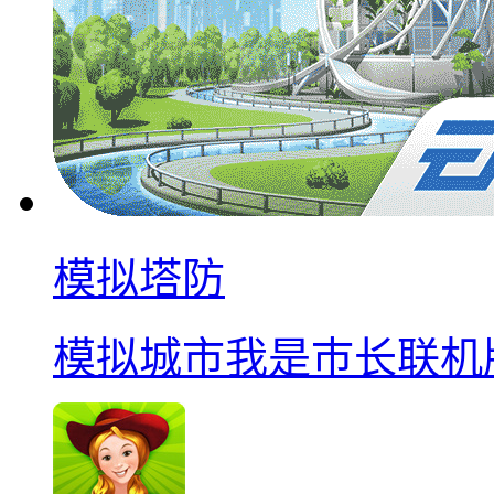
模拟塔防
模拟城市我是巿长联机