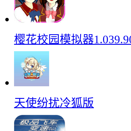
樱花校园模拟器1.039.9
天使纷扰冷狐版