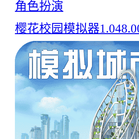
角色扮演
樱花校园模拟器1.048.