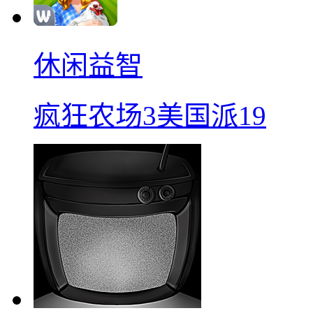
休闲益智
疯狂农场3美国派19