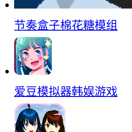
节奏盒子棉花糖模组
爱豆模拟器韩娱游戏