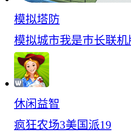
模拟塔防
模拟城市我是巿长联机
休闲益智
疯狂农场3美国派19