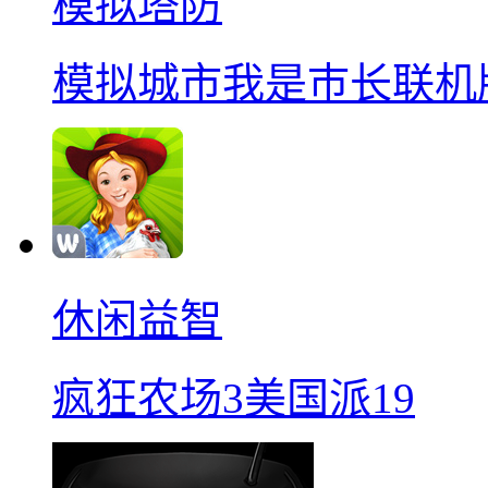
模拟塔防
模拟城市我是巿长联机
休闲益智
疯狂农场3美国派19