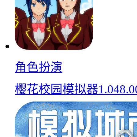
角色扮演
樱花校园模拟器1.048.