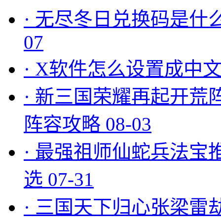
·
无尽冬日兑换码是什么
07
·
X软件怎么设置成中文
·
新三国荣耀再起开荒
阵容攻略
08-03
·
最强祖师仙蛇兵法宝
选
07-31
·
三国天下归心张梁雷