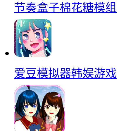
节奏盒子棉花糖模组
爱豆模拟器韩娱游戏