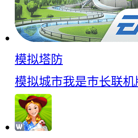
模拟塔防
模拟城市我是巿长联机