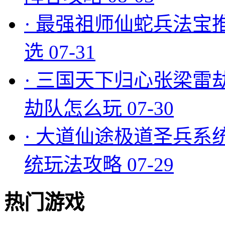
·
最强祖师仙蛇兵法宝
选
07-31
·
三国天下归心张梁雷
劫队怎么玩
07-30
·
大道仙途极道圣兵系
统玩法攻略
07-29
热门游戏