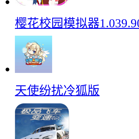
樱花校园模拟器1.039.9
天使纷扰冷狐版