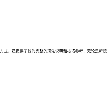
作方式，还提供了较为完整的玩法说明和技巧参考，无论是新玩