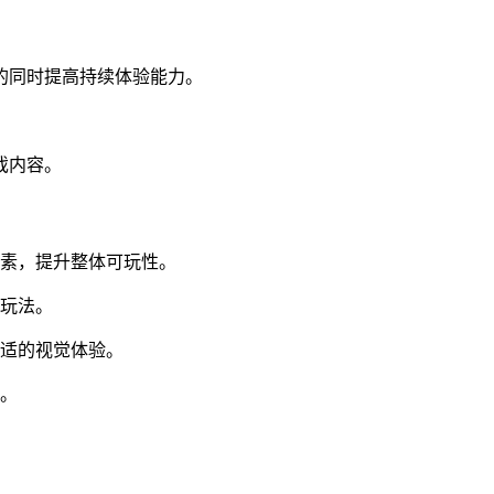
的同时提高持续体验能力。
戏内容。
素，提升整体可玩性。
玩法。
适的视觉体验。
。
。