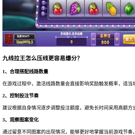
九线拉王怎么压线更容易爆分？
1、合理搭配线路数量
在游戏过程中，激活线路数量会直接影响奖励触发概率，适当
2、控制投注节奏
建议根据自身情况逐步调整投注额度，避免长时间采用高额方
3、观察图案变化
通过留意不同图案的出现情况，能够更好地掌握当前游戏节奏