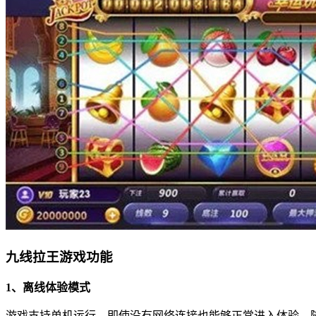
九线拉王游戏功能
1、离线体验模式
游戏支持单机运行，即使没有网络连接也能够正常进入体验，