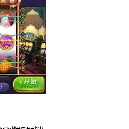
随时随地开启娱乐挑战。