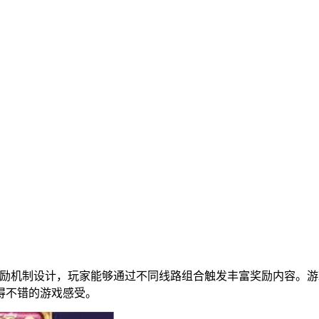
励机制设计，玩家能够通过不同线路组合触发丰富奖励内容。游
得不错的游戏感受。