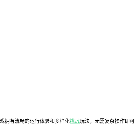
戏拥有流畅的运行体验和多样化
挑战
玩法，无需复杂操作即可