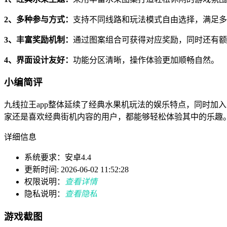
2、多种参与方式：
支持不同线路和玩法模式自由选择，满足多
3、丰富奖励机制：
通过图案组合可获得对应奖励，同时还有额
4、界面设计友好：
功能分区清晰，操作体验更加顺畅自然。
小编简评
九线拉王app整体延续了经典水果机玩法的娱乐特点，同时加
家还是喜欢经典街机内容的用户，都能够轻松体验其中的乐趣
详细信息
系统要求：安卓4.4
更新时间: 2026-06-02 11:52:28
权限说明：
查看详情
隐私说明：
查看隐私
游戏截图