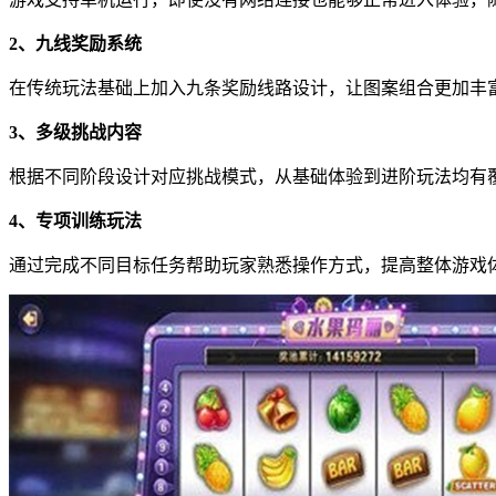
2、九线奖励系统
在传统玩法基础上加入九条奖励线路设计，让图案组合更加丰
3、多级挑战内容
根据不同阶段设计对应挑战模式，从基础体验到进阶玩法均有
4、专项训练玩法
通过完成不同目标任务帮助玩家熟悉操作方式，提高整体游戏