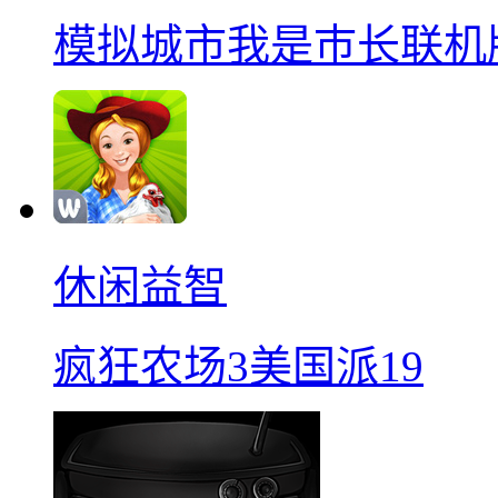
模拟城市我是巿长联机
休闲益智
疯狂农场3美国派19