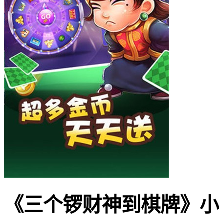
《三个锣财神到棋牌》小