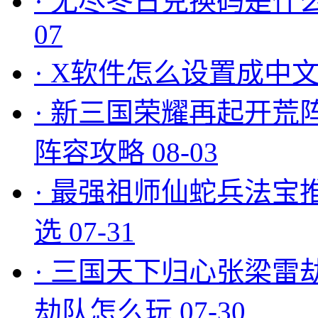
·
无尽冬日兑换码是什么
07
·
X软件怎么设置成中文
·
新三国荣耀再起开荒
阵容攻略
08-03
·
最强祖师仙蛇兵法宝
选
07-31
·
三国天下归心张梁雷
劫队怎么玩
07-30