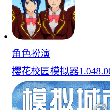
角色扮演
樱花校园模拟器1.048.