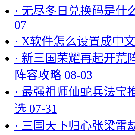
·
无尽冬日兑换码是什么
07
·
X软件怎么设置成中文
·
新三国荣耀再起开荒
阵容攻略
08-03
·
最强祖师仙蛇兵法宝
选
07-31
·
三国天下归心张梁雷