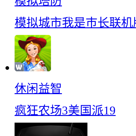
模拟塔防
模拟城市我是巿长联机
休闲益智
疯狂农场3美国派19