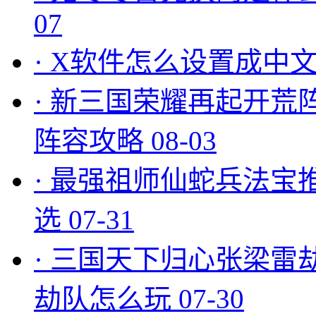
07
·
X软件怎么设置成中文
·
新三国荣耀再起开荒
阵容攻略
08-03
·
最强祖师仙蛇兵法宝
选
07-31
·
三国天下归心张梁雷
劫队怎么玩
07-30