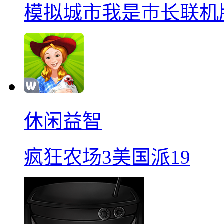
模拟城市我是巿长联机
休闲益智
疯狂农场3美国派19