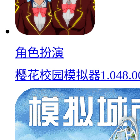
角色扮演
樱花校园模拟器1.048.