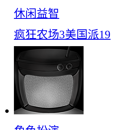
休闲益智
疯狂农场3美国派19