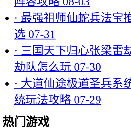
阵容攻略
08-03
·
最强祖师仙蛇兵法宝
选
07-31
·
三国天下归心张梁雷
劫队怎么玩
07-30
·
大道仙途极道圣兵系
统玩法攻略
07-29
热门游戏