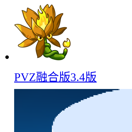
PVZ融合版3.4版