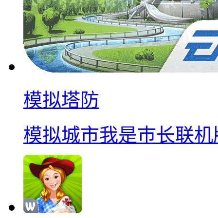
模拟塔防
模拟城市我是巿长联机