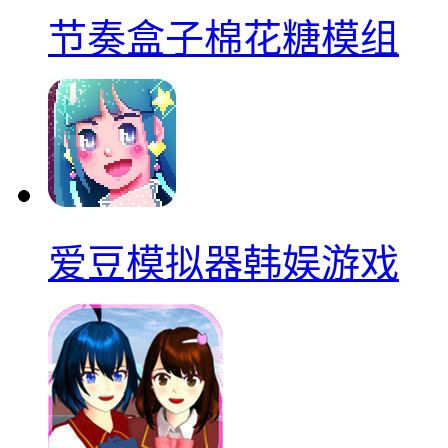
节奏盒子棉花糖模组
爱豆模拟器韩娱游戏