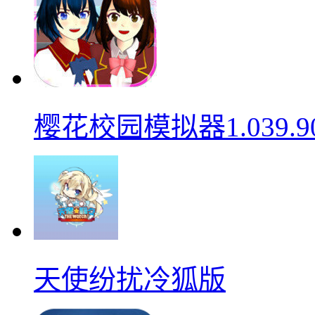
樱花校园模拟器1.039.9
天使纷扰冷狐版