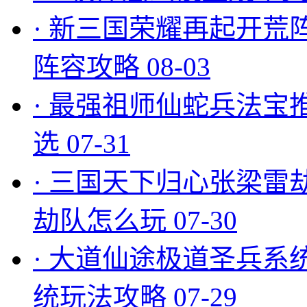
·
新三国荣耀再起开荒
阵容攻略
08-03
·
最强祖师仙蛇兵法宝
选
07-31
·
三国天下归心张梁雷
劫队怎么玩
07-30
·
大道仙途极道圣兵系
统玩法攻略
07-29