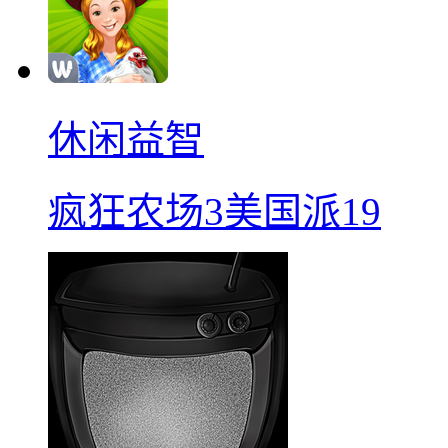
休闲益智
疯狂农场3美国派19