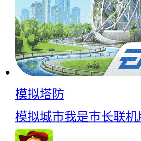
模拟塔防
模拟城市我是巿长联机