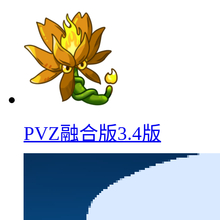
PVZ融合版3.4版