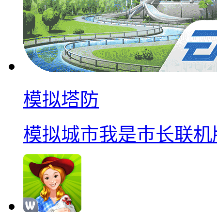
模拟塔防
模拟城市我是巿长联机