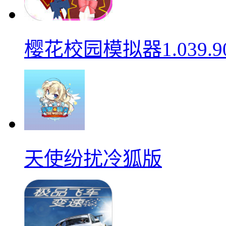
樱花校园模拟器1.039.9
天使纷扰冷狐版