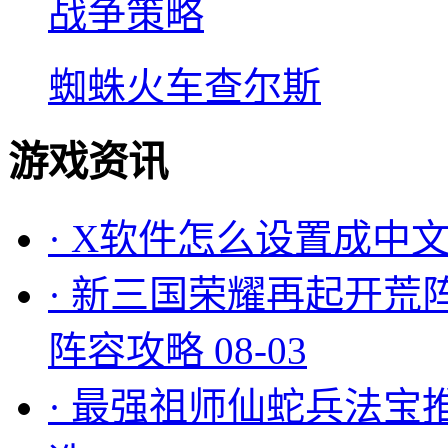
战争策略
蜘蛛火车查尔斯
游戏资讯
·
X软件怎么设置成中文
·
新三国荣耀再起开荒
阵容攻略
08-03
·
最强祖师仙蛇兵法宝