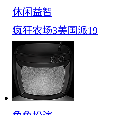
休闲益智
疯狂农场3美国派19