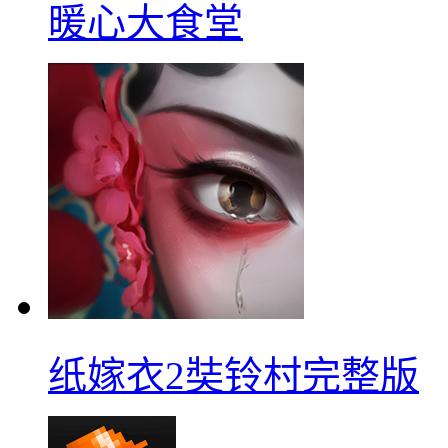
暖心大食堂
纸嫁衣2奘铃村完整版