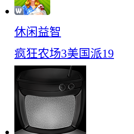
休闲益智
疯狂农场3美国派19