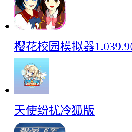
樱花校园模拟器1.039.9
天使纷扰冷狐版