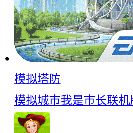
模拟塔防
模拟城市我是巿长联机