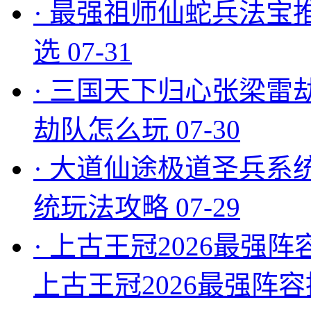
·
最强祖师仙蛇兵法宝
选
07-31
·
三国天下归心张梁雷
劫队怎么玩
07-30
·
大道仙途极道圣兵系
统玩法攻略
07-29
·
上古王冠2026最强阵
上古王冠2026最强阵