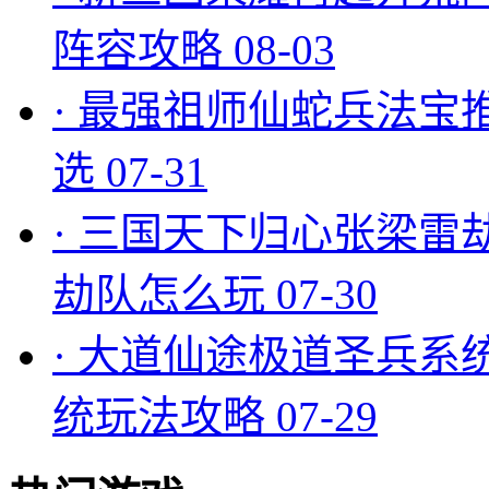
阵容攻略
08-03
·
最强祖师仙蛇兵法宝
选
07-31
·
三国天下归心张梁雷
劫队怎么玩
07-30
·
大道仙途极道圣兵系
统玩法攻略
07-29