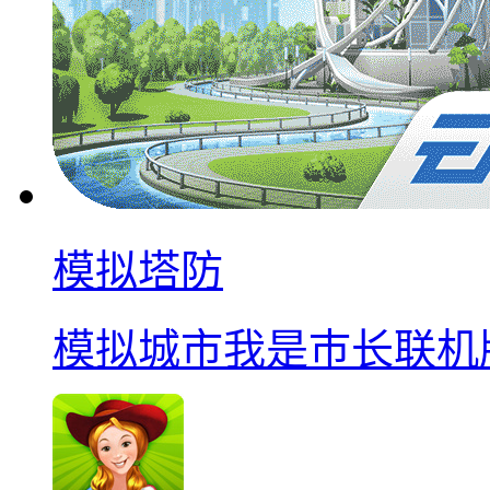
模拟塔防
模拟城市我是巿长联机