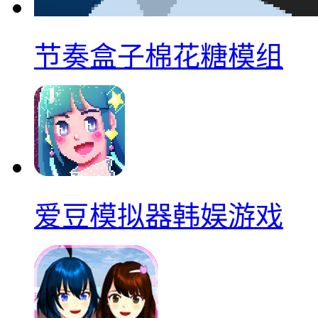
节奏盒子棉花糖模组
爱豆模拟器韩娱游戏