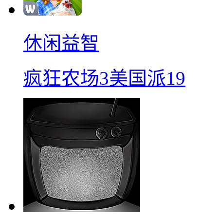
休闲益智
疯狂农场3美国派19