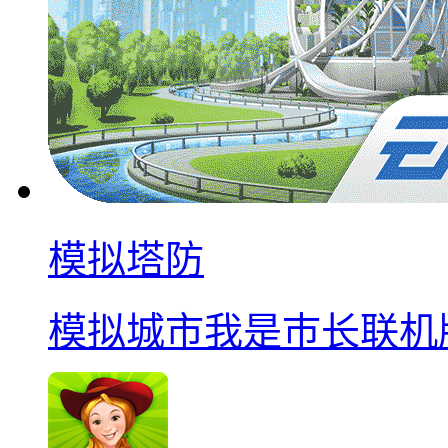
模拟塔防
模拟城市我是巿长联机