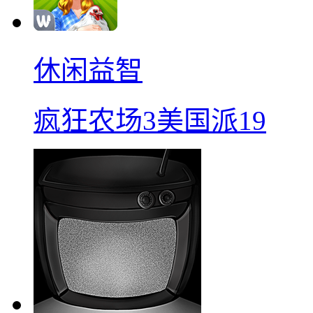
休闲益智
疯狂农场3美国派19