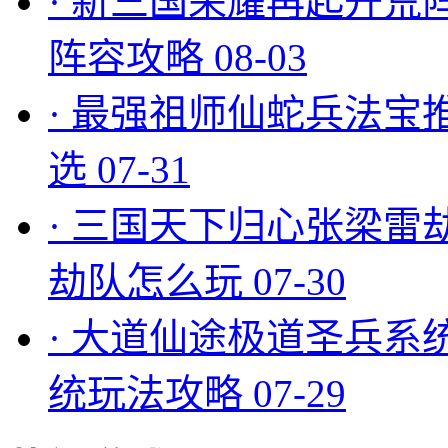
·
新三国荣耀再起开荒
阵容攻略
08-03
·
最强祖师仙蛇兵法宝
选
07-31
·
三国天下归心张梁雷
劫队怎么玩
07-30
·
大道仙途极道圣兵系
统玩法攻略
07-29