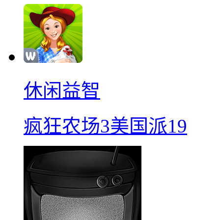
休闲益智
疯狂农场3美国派19