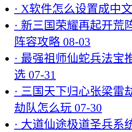
·
X软件怎么设置成中文
·
新三国荣耀再起开荒
阵容攻略
08-03
·
最强祖师仙蛇兵法宝
选
07-31
·
三国天下归心张梁雷
劫队怎么玩
07-30
·
大道仙途极道圣兵系