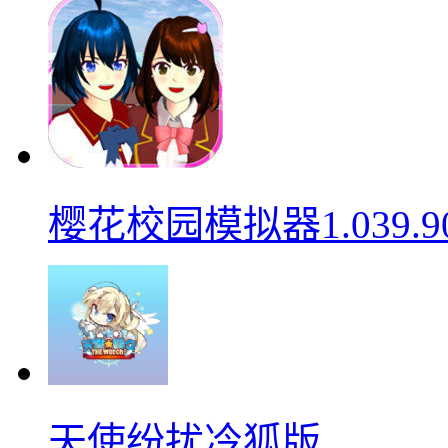
樱花校园模拟器1.039.9
天使纷扰冷狐版