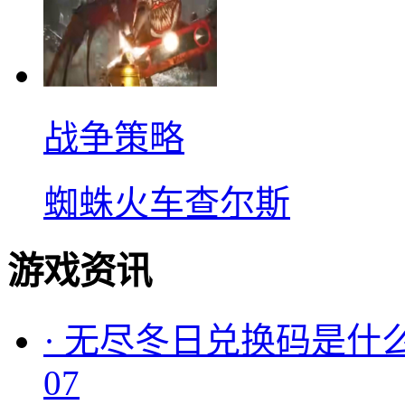
战争策略
蜘蛛火车查尔斯
游戏资讯
·
无尽冬日兑换码是什么
07