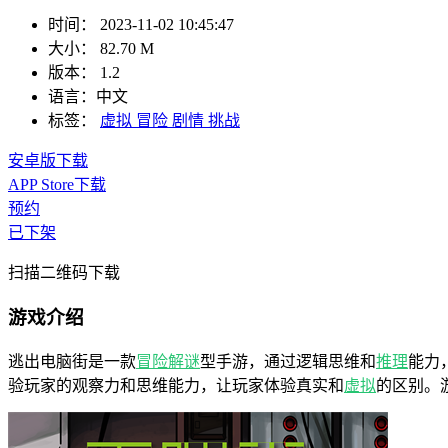
时间：
2023-11-02 10:45:47
大小：
82.70 M
版本：
1.2
语言：
中文
标签：
虚拟
冒险
剧情
挑战
安卓版下载
APP Store下载
预约
已下架
扫描二维码下载
游戏介绍
逃出电脑街是一款
冒险
解谜
型手游，通过逻辑思维和
推理
能力
验玩家的观察力和思维能力，让玩家体验真实和
虚拟
的区别。