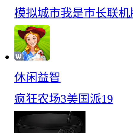
模拟城市我是巿长联机
休闲益智
疯狂农场3美国派19