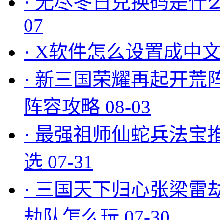
·
无尽冬日兑换码是什么
07
·
X软件怎么设置成中文
·
新三国荣耀再起开荒
阵容攻略
08-03
·
最强祖师仙蛇兵法宝
选
07-31
·
三国天下归心张梁雷
劫队怎么玩
07-30