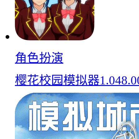
角色扮演
樱花校园模拟器1.048.