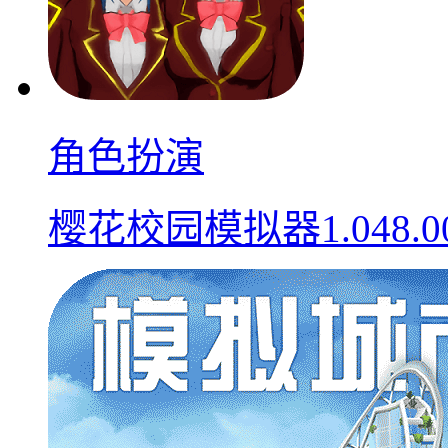
角色扮演
樱花校园模拟器1.048.