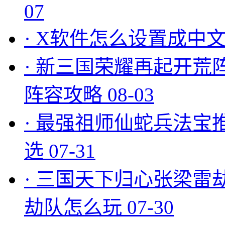
07
·
X软件怎么设置成中文
·
新三国荣耀再起开荒
阵容攻略
08-03
·
最强祖师仙蛇兵法宝
选
07-31
·
三国天下归心张梁雷
劫队怎么玩
07-30