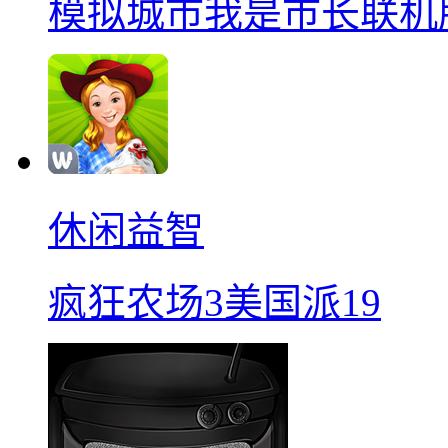
模拟城市我是巿长联机
休闲益智
疯狂农场3美国派19