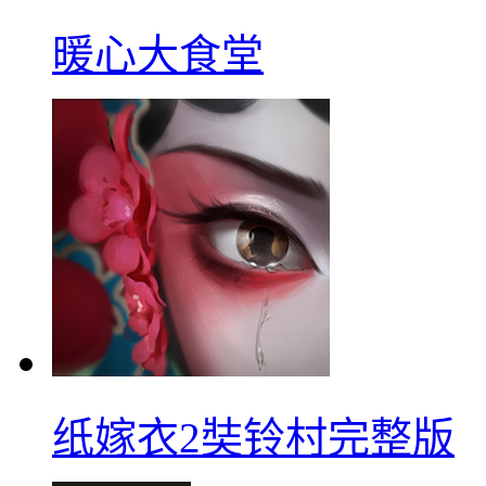
暖心大食堂
纸嫁衣2奘铃村完整版