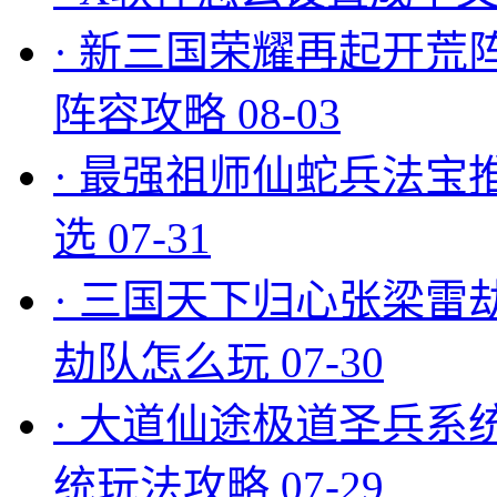
·
新三国荣耀再起开荒
阵容攻略
08-03
·
最强祖师仙蛇兵法宝
选
07-31
·
三国天下归心张梁雷
劫队怎么玩
07-30
·
大道仙途极道圣兵系
统玩法攻略
07-29