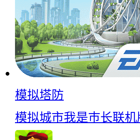
模拟塔防
模拟城市我是巿长联机