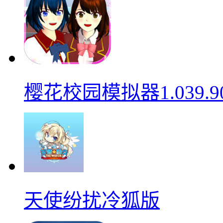
樱花校园模拟器1.039.9
天使纷扰冷狐版