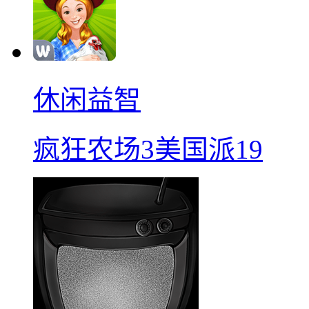
休闲益智
疯狂农场3美国派19