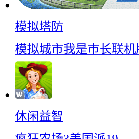
模拟塔防
模拟城市我是巿长联机
休闲益智
疯狂农场3美国派19