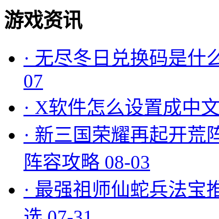
游戏资讯
·
无尽冬日兑换码是什么
07
·
X软件怎么设置成中文
·
新三国荣耀再起开荒
阵容攻略
08-03
·
最强祖师仙蛇兵法宝
选
07-31