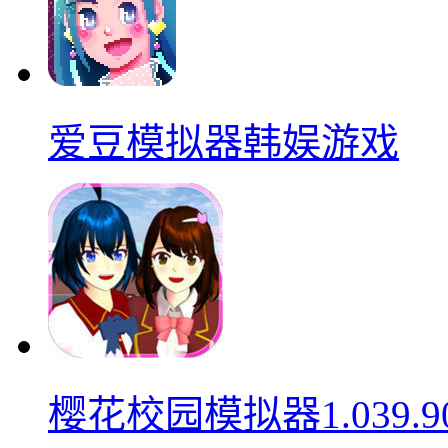
爱豆模拟器韩娱游戏
樱花校园模拟器1.039.9