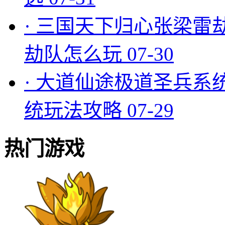
·
三国天下归心张梁雷
劫队怎么玩
07-30
·
大道仙途极道圣兵系
统玩法攻略
07-29
热门游戏