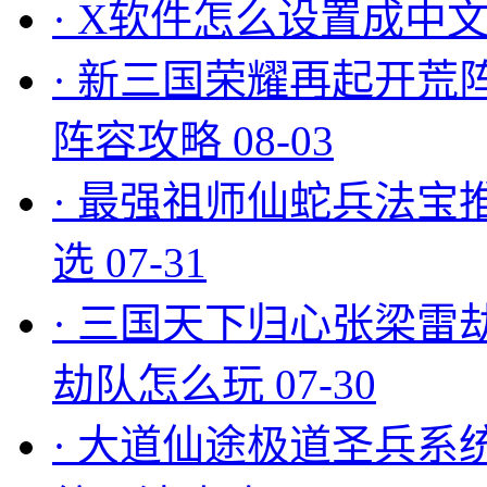
·
X软件怎么设置成中文
·
新三国荣耀再起开荒
阵容攻略
08-03
·
最强祖师仙蛇兵法宝
选
07-31
·
三国天下归心张梁雷
劫队怎么玩
07-30
·
大道仙途极道圣兵系