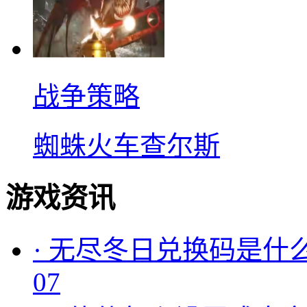
战争策略
蜘蛛火车查尔斯
游戏资讯
·
无尽冬日兑换码是什么
07