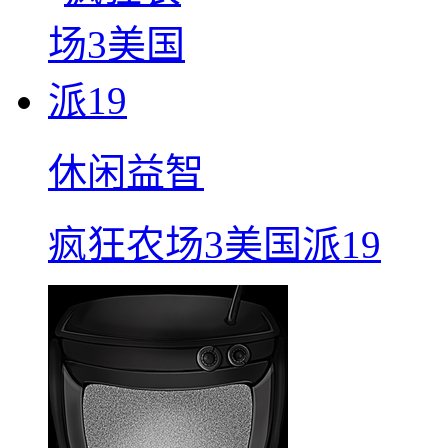
休闲益智
疯狂农场3美国派19