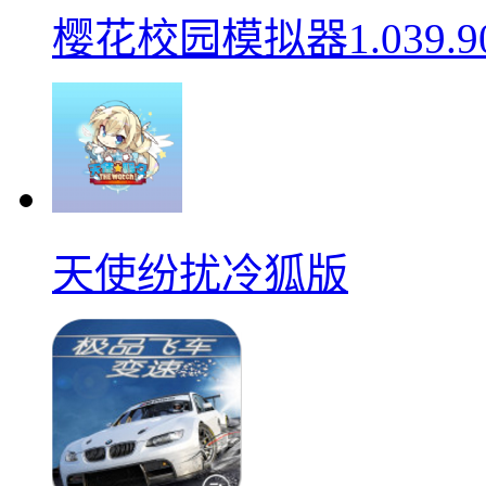
樱花校园模拟器1.039.9
天使纷扰冷狐版