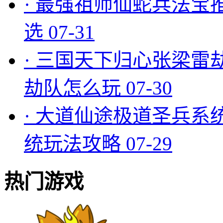
·
最强祖师仙蛇兵法宝
选
07-31
·
三国天下归心张梁雷
劫队怎么玩
07-30
·
大道仙途极道圣兵系
统玩法攻略
07-29
热门游戏