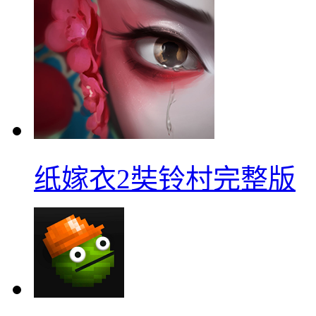
纸嫁衣2奘铃村完整版