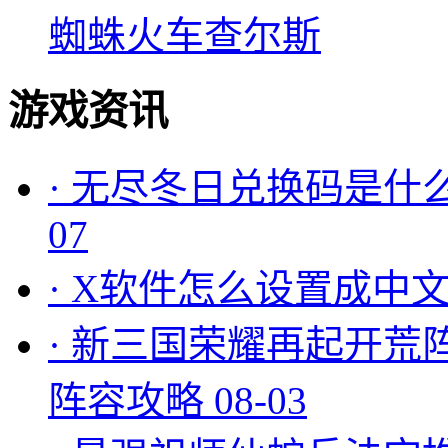
蜘蛛火车查尔斯
游戏资讯
·
无尽冬日兑换码是什么
07
·
X软件怎么设置成中文
·
新三国荣耀再起开荒
阵容攻略
08-03