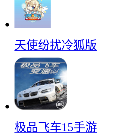
天使纷扰冷狐版
极品飞车15手游