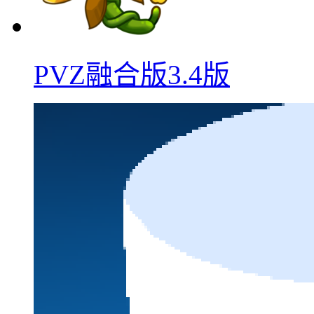
PVZ融合版3.4版