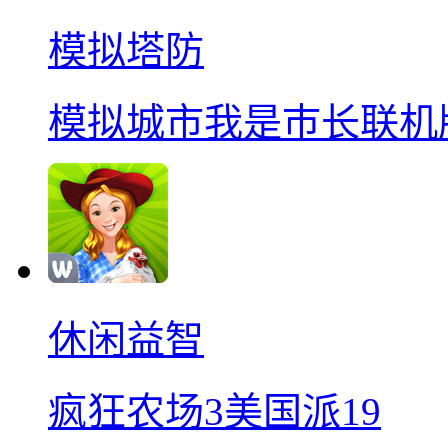
模拟塔防
模拟城市我是巿长联机
休闲益智
疯狂农场3美国派19