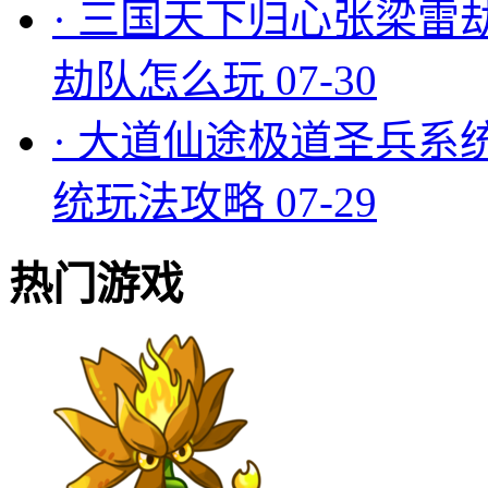
·
三国天下归心张梁雷
劫队怎么玩
07-30
·
大道仙途极道圣兵系
统玩法攻略
07-29
热门游戏