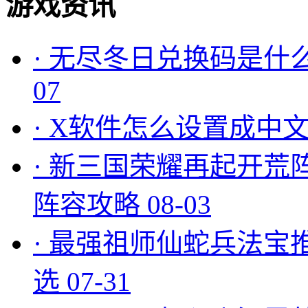
游戏资讯
·
无尽冬日兑换码是什么
07
·
X软件怎么设置成中文
·
新三国荣耀再起开荒
阵容攻略
08-03
·
最强祖师仙蛇兵法宝
选
07-31