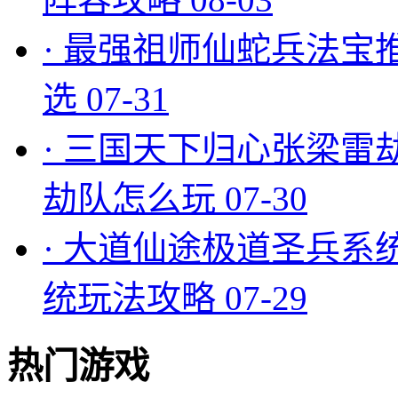
·
最强祖师仙蛇兵法宝
选
07-31
·
三国天下归心张梁雷
劫队怎么玩
07-30
·
大道仙途极道圣兵系
统玩法攻略
07-29
热门游戏