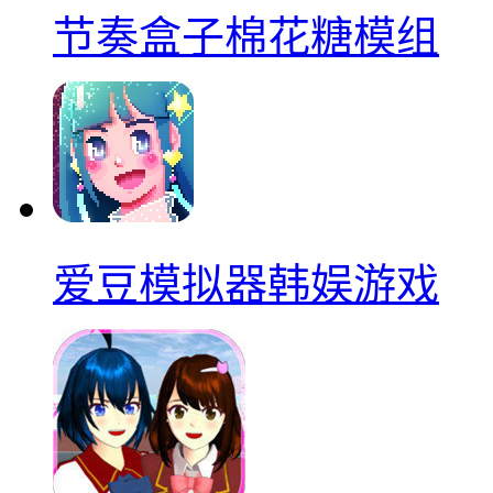
节奏盒子棉花糖模组
爱豆模拟器韩娱游戏