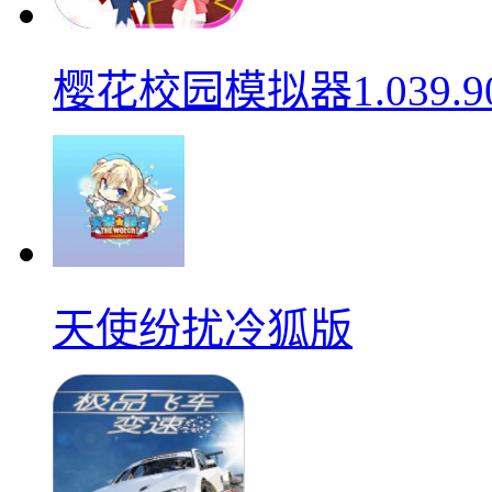
樱花校园模拟器1.039.9
天使纷扰冷狐版