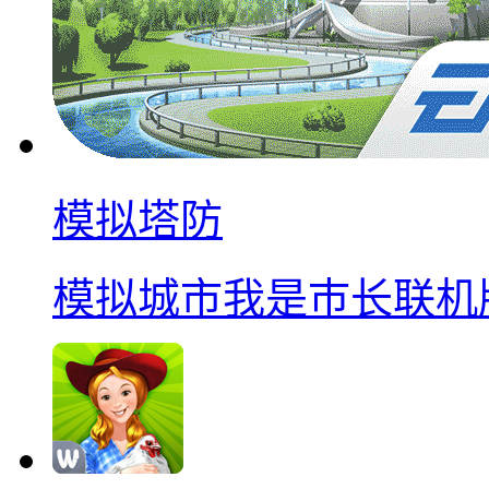
模拟塔防
模拟城市我是巿长联机