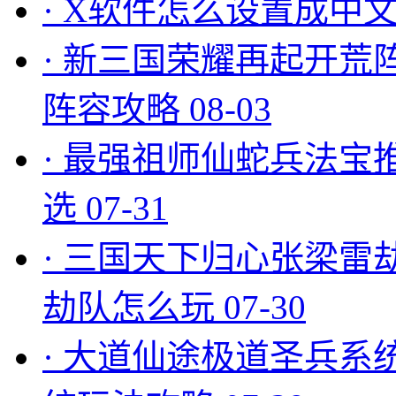
·
X软件怎么设置成中文
·
新三国荣耀再起开荒
阵容攻略
08-03
·
最强祖师仙蛇兵法宝
选
07-31
·
三国天下归心张梁雷
劫队怎么玩
07-30
·
大道仙途极道圣兵系