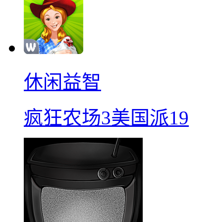
休闲益智
疯狂农场3美国派19