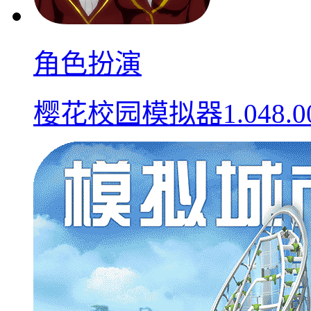
角色扮演
樱花校园模拟器1.048.