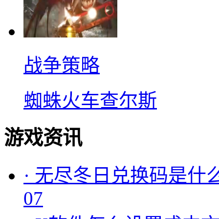
战争策略
蜘蛛火车查尔斯
游戏资讯
·
无尽冬日兑换码是什么
07