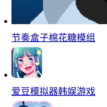
节奏盒子棉花糖模组
爱豆模拟器韩娱游戏