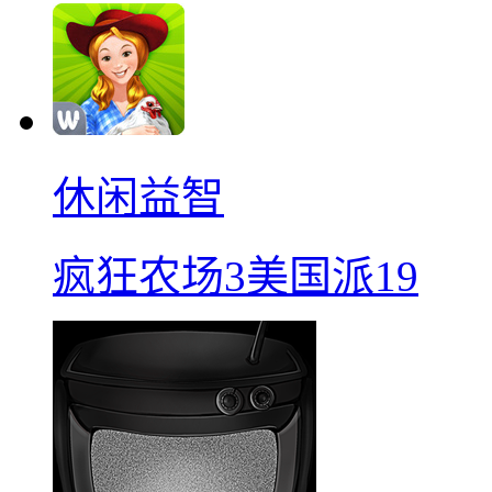
休闲益智
疯狂农场3美国派19