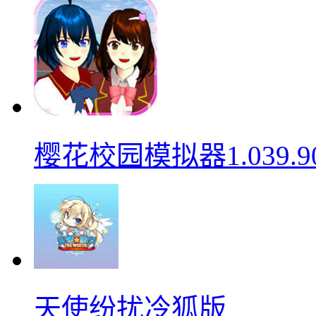
樱花校园模拟器1.039.9
天使纷扰冷狐版