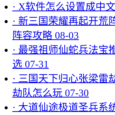
·
X软件怎么设置成中文
·
新三国荣耀再起开荒
阵容攻略
08-03
·
最强祖师仙蛇兵法宝
选
07-31
·
三国天下归心张梁雷
劫队怎么玩
07-30
·
大道仙途极道圣兵系