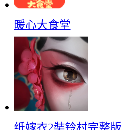
暖心大食堂
纸嫁衣2奘铃村完整版