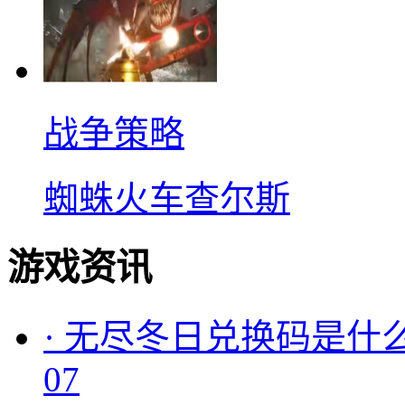
战争策略
蜘蛛火车查尔斯
游戏资讯
·
无尽冬日兑换码是什么
07