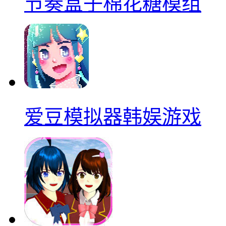
节奏盒子棉花糖模组
爱豆模拟器韩娱游戏