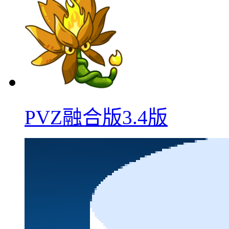
PVZ融合版3.4版