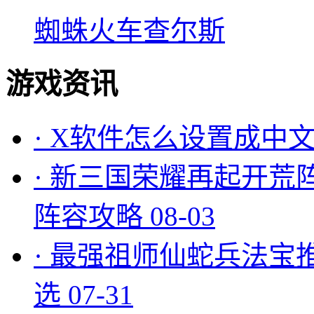
蜘蛛火车查尔斯
游戏资讯
·
X软件怎么设置成中文
·
新三国荣耀再起开荒
阵容攻略
08-03
·
最强祖师仙蛇兵法宝
选
07-31