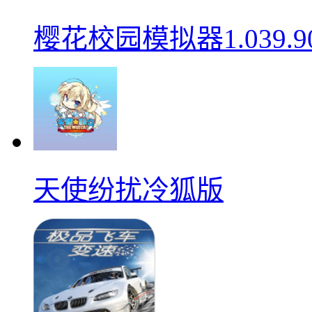
樱花校园模拟器1.039.9
天使纷扰冷狐版