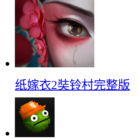
纸嫁衣2奘铃村完整版