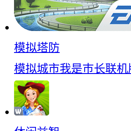
模拟塔防
模拟城市我是巿长联机