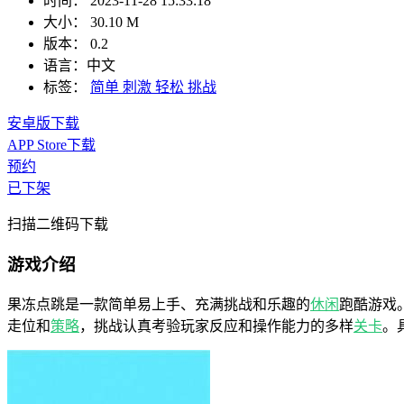
时间：
2023-11-28 15:33:18
大小：
30.10 M
版本：
0.2
语言：
中文
标签：
简单
刺激
轻松
挑战
安卓版下载
APP Store下载
预约
已下架
扫描二维码下载
游戏介绍
果冻点跳是一款简单易上手、充满挑战和乐趣的
休闲
跑酷游戏
走位和
策略
，挑战认真考验玩家反应和操作能力的多样
关卡
。