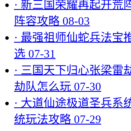
·
新三国荣耀再起开荒
阵容攻略
08-03
·
最强祖师仙蛇兵法宝
选
07-31
·
三国天下归心张梁雷
劫队怎么玩
07-30
·
大道仙途极道圣兵系
统玩法攻略
07-29