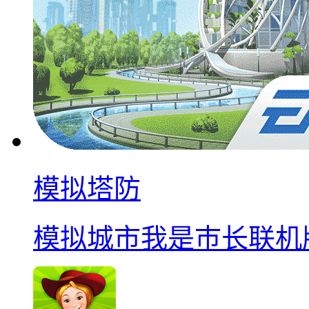
模拟塔防
模拟城市我是巿长联机