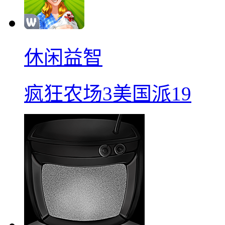
休闲益智
疯狂农场3美国派19