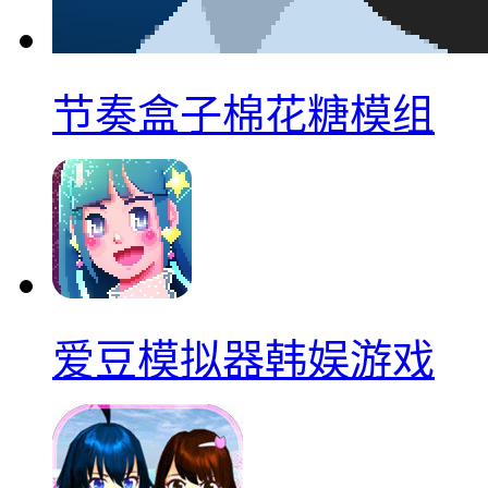
节奏盒子棉花糖模组
爱豆模拟器韩娱游戏