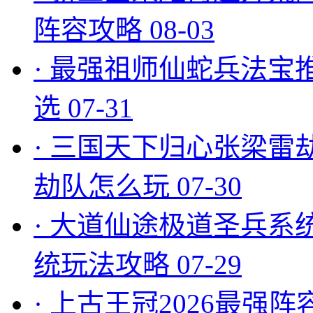
阵容攻略
08-03
·
最强祖师仙蛇兵法宝
选
07-31
·
三国天下归心张梁雷
劫队怎么玩
07-30
·
大道仙途极道圣兵系
统玩法攻略
07-29
·
上古王冠2026最强阵