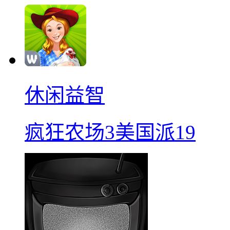
休闲益智
疯狂农场3美国派19