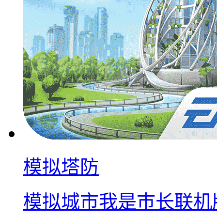
模拟塔防
模拟城市我是巿长联机