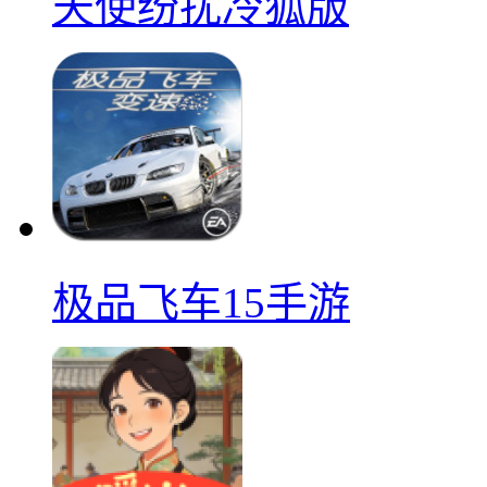
天使纷扰冷狐版
极品飞车15手游