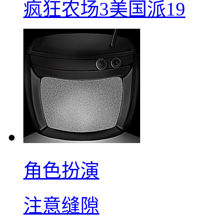
疯狂农场3美国派19
角色扮演
注意缝隙